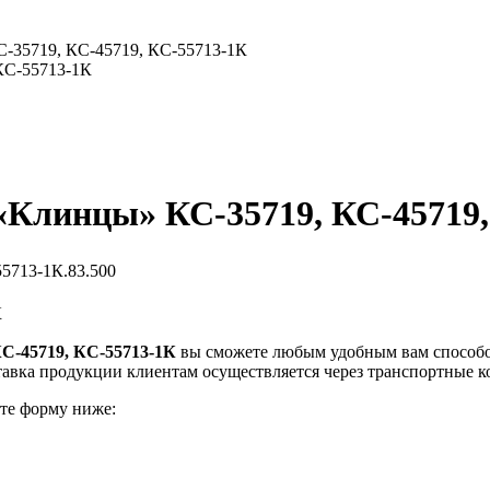
-35719, КС-45719, КС-55713-1К
КС-55713-1К
«Клинцы» КС-35719, КС-45719,
5713-1К.83.500
К
С-45719, КС-55713-1К
вы сможете любым удобным вам способо
ставка продукции клиентам осуществляется через транспортные 
ите форму ниже: