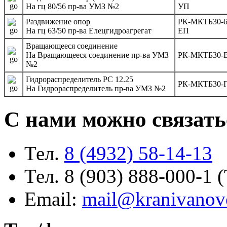
На гц 80/56 пр-ва УМЗ №2
УП
Раздвижение опор
РК-МКТБ30-63
На гц 63/50 пр-ва Елецгидроагрегат
ЕП
Вращающееся соединение
На Вращающееся соединение пр-ва УМЗ
РК-МКТБ30-
№2
Гидрораспределитель РС 12.25
РК-МКТБ30-Г
На Гидрораспределитель пр-ва УМЗ №2
С нами можно связать
Тел.
8 (4932) 58-14-13
Тел. 8 (903) 888-000-1 
Email:
mail@kranivanov