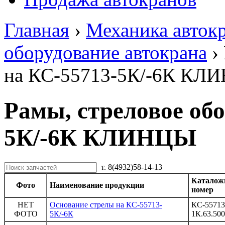
Главная
›
Механика авток
оборудование автокрана
›
на КС-55713-5К/-6К КЛ
Рамы, стреловое об
5К/-6К КЛИНЦЫ
т. 8(4932)58-14-13
Катало
Фото
Наименование продукции
номер
НЕТ
Основание стрелы на КС-55713-
КС-55713
ФОТО
5К/-6К
1К.63.500