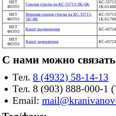
НЕТ
КС-55713
Секция стрелы на КС-55713-5К/-6К
ФОТО
1К.63.600
НЕТ
Верхняя секция стрелы на КС-55713-
КС-55713
ФОТО
5К/-6К
1К.63.700
НЕТ
Канат выдвижения
КС-45724
ФОТО
НЕТ
Канат задвижения
КС-45724
ФОТО
С нами можно связать
Тел.
8 (4932) 58-14-13
Тел. 8 (903) 888-000-1 
Email:
mail@kranivanov