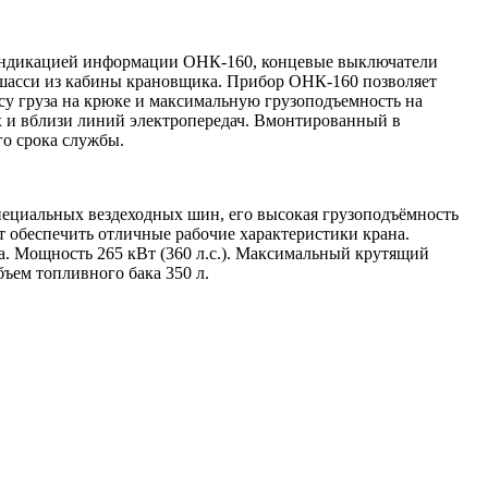
индикацией информации ОНК-160, концевые выключатели
м шасси из кабины крановщика. Прибор ОНК-160 позволяет
ссу груза на крюке и максимальную грузоподъемность на
ях и вблизи линий электропередач. Вмонтированный в
го срока службы.
пециальных вездеходных шин, его высокая грузоподъёмность
 обеспечить отличные рабочие характеристики крана.
. Мощность 265 кВт (360 л.с.). Максимальный крутящий
ъем топливного бака 350 л.