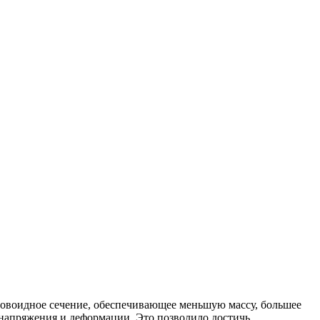
т овоидное сечение, обеспечивающее меньшую массу, большее
 напряжения и деформации. Это позволило достичь