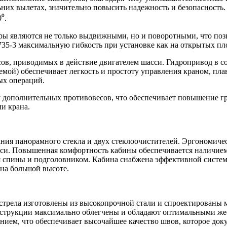
ьних вылетах, значительно повысить надежность и безопасность
⁰.
ы являются не только выдвижными, но и поворотными, что позв
735-3 максимальную гибкость при установке как на открытых пло
ов, приводимых в действие двигателем шасси. Гидропривод в с
мой) обеспечивает легкость и простоту управления краном, пла
ых операций.
 дополнительных противовесов, что обеспечивает повышение гр
и крана.
ания панорамного стекла и двух стеклоочистителей. Эргономич
асси. Повышенная комфортность кабины обеспечивается наличие
я спины и подголовником. Кабина снабжена эффективной систе
 на большой высоте.
я стрела изготовлены из высокопрочной стали и спроектирован
нструкции максимально облегчены и обладают оптимальными же
ем, что обеспечивает высочайшее качество швов, которое доку