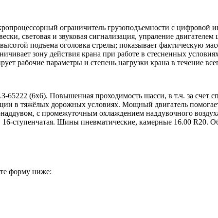
кропроцессорный ограничитель грузоподъемности с цифровой 
ески, световая и звуковая сигнализация, упраление двигателе
, высотой подъема оголовка стрелы; показывает фактическую ма
аничивает зону действия крана при работе в стесненных услови
ует рабочие параметры и степень нагрузки крана в течение все
5222 (6х6). Повышенная проходимость шасси, в т.ч. за счет с
ции в тяжёлых дорожных условиях. Мощный двигатель помогает
онаддувом, с промежуточным охлаждением наддувочного воздуха
 16-ступенчатая. Шины пневматические, камерные 16.00 R20. Об
ите форму ниже: