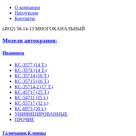
О компании
Продукция
Контакты
(4932) 58-14-13
МНОГОКАНАЛЬНЫЙ
Модели автокранов:
Ивановец
КС-3577 (14 Т.)
КС-3574 (14 Т.)
КС-35714 (16 Т.)
КС-35715 (16 Т.)
КС-35714-2 (17 Т.)
КС-45717 (25 Т.)
КС-54711 (25 т.)
КС-55717 (32 т.)
КС-6973 (50 т.)
УНИФИЦИРОВАННЫЕ
ПРОЧИЕ
Галичанин
,
Клинцы