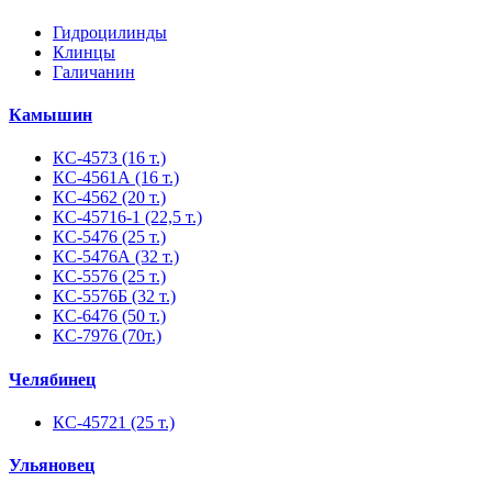
Гидроцилинды
Клинцы
Галичанин
Камышин
КС-4573 (16 т.)
КС-4561А (16 т.)
КС-4562 (20 т.)
КС-45716-1 (22,5 т.)
КС-5476 (25 т.)
КС-5476А (32 т.)
КС-5576 (25 т.)
КС-5576Б (32 т.)
КС-6476 (50 т.)
КС-7976 (70т.)
Челябинец
КС-45721 (25 т.)
Ульяновец