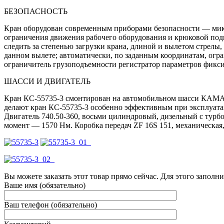
БЕЗОПАСНОСТЬ
Кран оборудован современным приборами безопасности — ми
ограничения движения рабочего оборудования и крюковой подв
следить за степенью загрузки крана, длиной и вылетом стрелы
данном вылете; автоматически, по заданным координатам, огр
ограничитель грузоподъемности регистратор параметров фиксир
ШАССИ И ДВИГАТЕЛЬ
Кран КС-55735-3 смонтирован на автомобильном шасси КАМАЗ-6
делают кран КС-55735-3 особенно эффективным при эксплуата
Двигатель 740.50-360, восьми цилиндровый, дизельный с турб
момент — 1570 Нм. Коробка передач ZF 16S 151, механическая,
Вы можете заказать этот товар прямо сейчас. Для этого заполн
Ваше имя (обязательно)
Ваш телефон (обязательно)