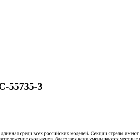
С-55735-3
ая длинная среди всех российских моделей. Секции стрелы имею
расположение скользунов, благодаря чему уменьшаются местные