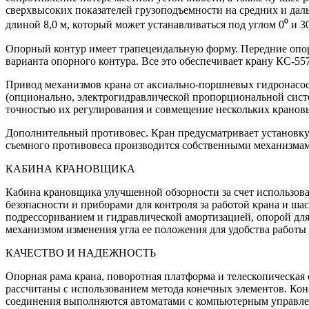
сверхвысоких показателей грузоподъемности на средних и дал
длиной 8,0 м, который может устанавливаться под углом 0⁰ и 30
Опорный контур имеет трапецеидальную форму. Передние опор
варианта опорного контура. Все это обеспечивает крану КС-55
Привод механизмов крана от аксиально-поршневых гидронасос
(опционально, электрогидравлической пропорциональной систе
точностью их регулирования и совмещение нескольких кранов
Дополнительный противовес. Кран предусматривает установку
съемного противовеса производится собственными механизмам
КАБИНА КРАНОВЩИКА
Кабина крановщика улучшенной обзорности за счет использов
безопасности и приборами для контроля за работой крана и ш
подрессориванием и гидравлической амортизацией, опорой дл
механизмом изменения угла ее положения для удобства работы
КАЧЕСТВО И НАДЕЖНОСТЬ
Опорная рама крана, поворотная платформа и телескопическа
рассчитаны с использованием метода конечных элементов. Ко
соединения выполняются автоматами с компьютерным управлени