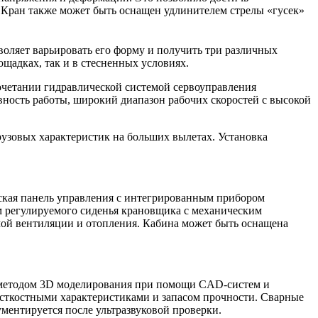
. Кран также может быть оснащен удлинителем стрелы «гусек»
оляет варьировать его форму и получить три различных
щадках, так и в стесненных условиях.
очетании гидравлической системой сервоуправления
вность работы, широкий диапазон рабочих скоростей с высокой
узовых характеристик на больших вылетах. Установка
еская панель управления с интегрированным прибором
м регулируемого сиденья крановщика с механическим
мой вентиляции и отопления. Кабина может быть оснащена
ы методом 3D моделирования при помощи CAD-систем и
сткостными характеристиками и запасом прочности. Сварные
ментируется после ультразвуковой проверки.