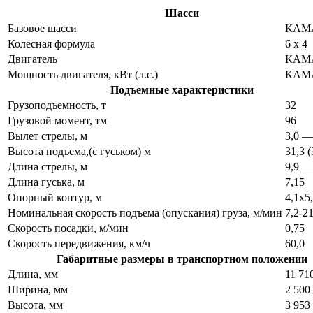
Шасси
Базовое шасси
КАМА
Колесная формула
6 x 4
Двигатель
КАМА
Мощность двигателя, кВт (л.с.)
КАМА
Подъемные характеристики
Грузоподъемность, т
32
Грузовой момент, тм
96
Вылет стрелы, м
3,0 —
Высота подъема,(с гуськом) м
31,3 (
Длина стрелы, м
9,9 —
Длина гуська, м
7,15
Опорный контур, м
4,1х5
Номинальная скорость подъема (опускания) груза, м/мин
7,2-21
Скорость посадки, м/мин
0,75
Скорость передвижения, км/ч
60,0
Габаритные размеры в транспортном положении
Длина, мм
11 71
Ширина, мм
2 500
Высота, мм
3 953