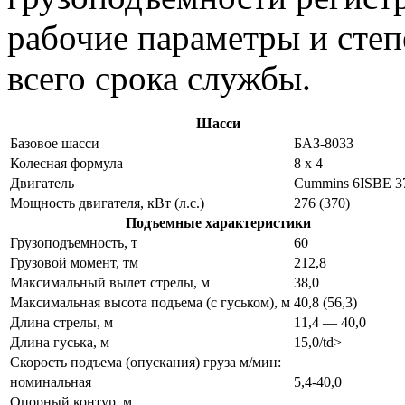
рабочие параметры и степ
всего срока службы.
Шасси
Базовое шасси
БАЗ-8033
Колесная формула
8 x 4
Двигатель
Cummins 6ISBE 3
Мощность двигателя, кВт (л.с.)
276 (370)
Подъемные характеристики
Грузоподъемность, т
60
Грузовой момент, тм
212,8
Максимальный вылет стрелы, м
38,0
Максимальная высота подъема (с гуськом), м
40,8 (56,3)
Длина стрелы, м
11,4 — 40,0
Длина гуська, м
15,0/td>
Скорость подъема (опускания) груза м/мин:
номинальная
5,4-40,0
Опорный контур, м