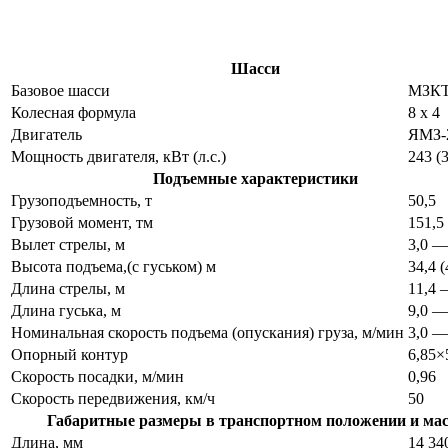
Шасси
Базовое шасси
МЗКТ
Колесная формула
8 x 4
Двигатель
ЯМЗ-
Мощность двигателя, кВт (л.с.)
243 (
Подъемные характеристики
Грузоподъемность, т
50,5
Грузовой момент, тм
151,5
Вылет стрелы, м
3,0 —
Высота подъема,(с гуськом) м
34,4 (
Длина стрелы, м
11,4 
Длина гуська, м
9,0 —
Номинальная скорость подъема (опускания) груза, м/мин
3,0 —
Опорный контур
6,85×
Скорость посадки, м/мин
0,96
Скорость передвижения, км/ч
50
Габаритные размеры в транспортном положении и мас
Длина, мм
14 34